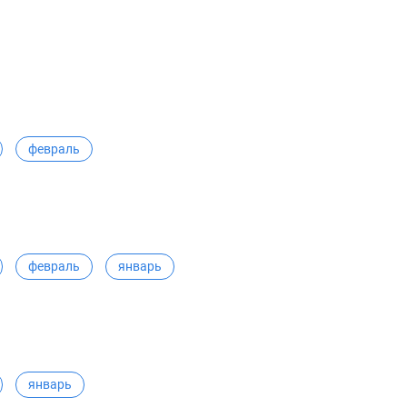
февраль
февраль
январь
январь