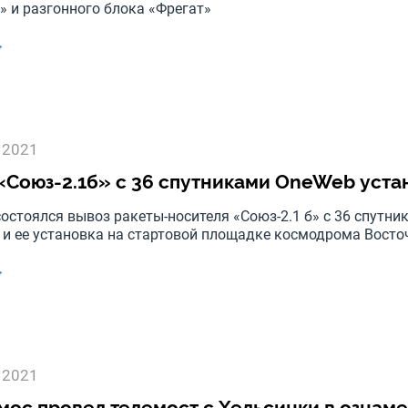
» и разгонного блока «Фрегат»
→
 2021
«Союз-2.1б» с 36 спутниками OneWeb уста
состоялся вывоз ракеты-носителя «Союз-2.1 б» с 36 спут
 и ее установка на стартовой площадке космодрома Вост
→
 2021
мос провел телемост с Хельсинки в ознам