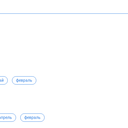
ай
февраль
апрель
февраль