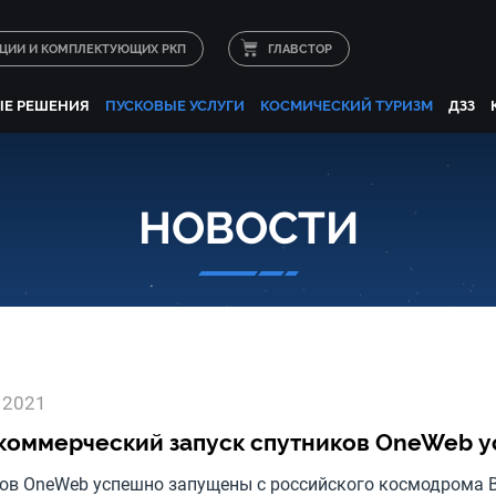
КЦИИ И КОМПЛЕКТУЮЩИХ РКП
ГЛАВСТОР
Е РЕШЕНИЯ
ПУСКОВЫЕ УСЛУГИ
КОСМИЧЕСКИЙ ТУРИЗМ
ДЗЗ
НОВОСТИ
 2021
коммерческий запуск спутников OneWeb у
ков OneWeb успешно запущены с российского космодрома 