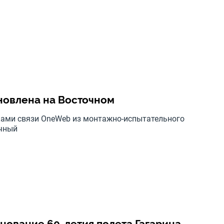
новлена на Восточном
никами связи OneWeb из монтажно-испытательного
очный
енование 60-летия полета Гагарина