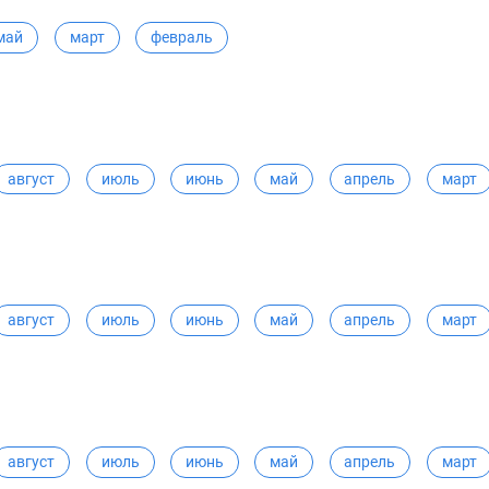
май
март
февраль
август
июль
июнь
май
апрель
март
август
июль
июнь
май
апрель
март
август
июль
июнь
май
апрель
март