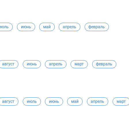
июль
июнь
май
апрель
февраль
август
июнь
апрель
март
февраль
август
июль
июнь
май
апрель
март